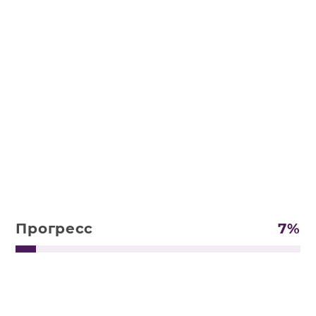
Прогресс
7
%
П