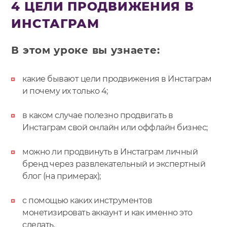
4 ЦЕЛИ ПРОДВИЖЕНИЯ В
К
ИНСТАГРАМ
П
О
В этом уроке вы узнаете:
В
какие бывают цели продвижения в Инстаграм
и почему их только 4;
в каком случае полезно продвигать в
Инстаграм свой онлайн или оффлайн бизнес;
можно ли продвинуть в Инстаграм личный
бренд через развлекательный и экспертный
блог (на примерах);
с помощью каких инструментов
монетизировать аккаунт и как именно это
сделать.