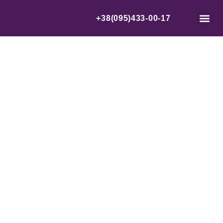
+38(095)433-00-17
УРОК 11 —
РЕКЛАМА У
БЛОГЕРОВ В