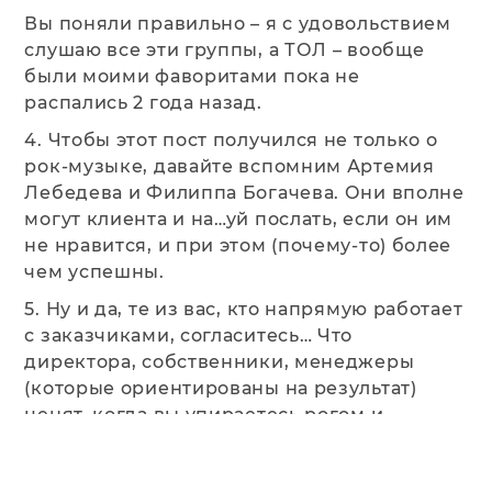
Вы поняли правильно – я с удовольствием
слушаю все эти группы, а ТОЛ – вообще
были моими фаворитами пока не
распались 2 года назад.
4. Чтобы этот пост получился не только о
рок-музыке, давайте вспомним Артемия
Лебедева и Филиппа Богачева. Они вполне
могут клиента и на…уй послать, если он им
не нравится, и при этом (почему-то) более
чем успешны.
5. Ну и да, те из вас, кто напрямую работает
с заказчиками, согласитесь… Что
директора, собственники, менеджеры
(которые ориентированы на результат)
ценят, когда вы упираетесь рогом и
настаиваете на своей позиции, даже если
она им не нравится. А вот если прогибаться