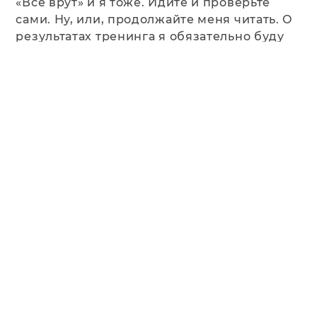
«Все врут» и я тоже. Идите и проверьте
сами. Ну, или, продолжайте меня читать. О
результатах тренинга я обязательно буду
отчитываться в блоге. До связи!
Гость
Войти с
Сначала
новые