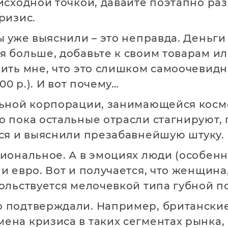
исходной точкой, давайте поэтапно раз
ризис.
 уже выяснили – это неправда. Деньги 
я больше, добавьте к своим товарам ил
ить мне, что это слишком самоочевидно
00 р.). И вот почему…
альной корпорации, занимающейся косм
о пока остальные отрасли стагнируют, 
ься и выяснили презабавнейшую штуку.
циональное. А в эмоциях люди (особе
и евро. Вот и получается, что женщина
ольствуется мелочевкой типа губной пом
о подтверждали. Например, британски
ена кризиса в таких сегментах рынка, 