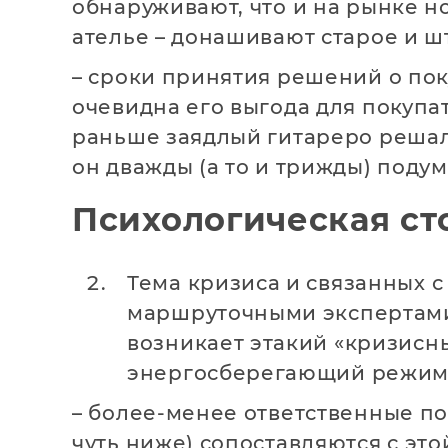
обнаруживают, что и на рынке н
ателье – донашивают старое и ш
– сроки принятия решений о пок
очевидна его выгода для покупа
раньше заядлый гитареро решал 
он дважды (а то и трижды) подум
Психологическая ст
Тема кризиса и связанных 
маршруточными экспертами 
возникает этакий «кризисн
энергосберегающий режим».
– более-менее ответственные по
чуть ниже) сопоставляются с эт