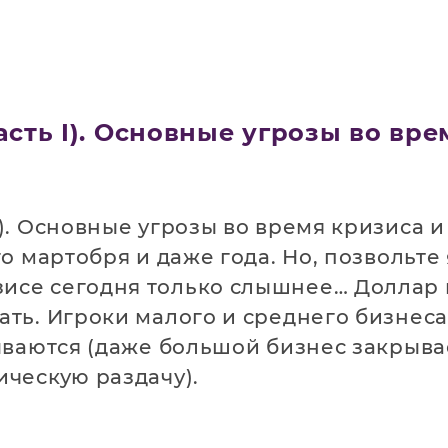
асть I). Основные угрозы во вр
го мартобря и даже года. Но, позвольт
исе сегодня только слышнее… Доллар 
ать. Игроки малого и среднего бизнес
рываются (даже большой бизнес закрыв
ическую раздачу).