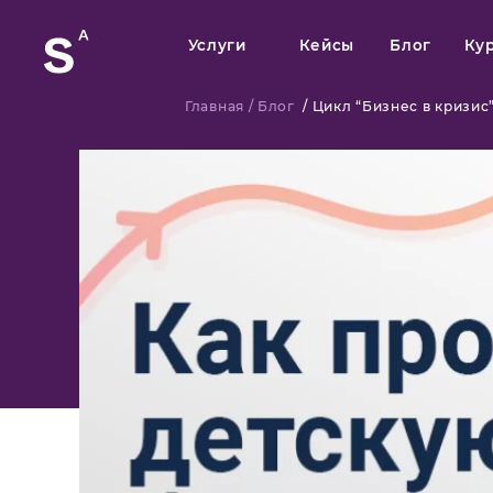
Услуги
Кейсы
Блог
Ку
Главная
/
Блог
/
Цикл “Бизнес в кризис