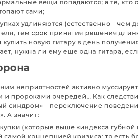
ормальные вещи попадаются; а те, кто 
топают сами;
упках удлиняются (естественно – чем 
теля, тем срок принятия решения длин
купить новую гитару в день получения 
ает, нужна ли ему еще одна гитара, ес
орона
с ним неприятностей активно муссирует
и пророками очередей… Как следствие,
ый синдром» – переключение поведен
 А значит:
купки (которые выше «индекса губной
ой самой концепцией кризиса; то есть