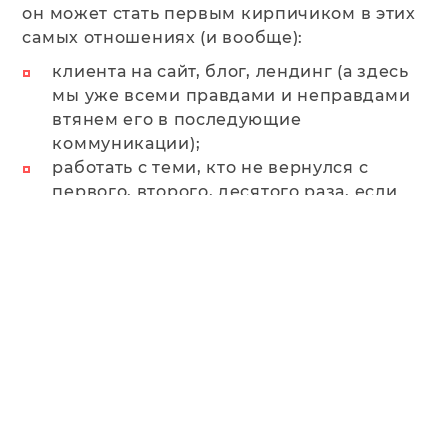
он может стать первым кирпичиком в этих
самых отношениях (и вообще):
клиента на сайт, блог, лендинг (а здесь
мы уже всеми правдами и неправдами
втянем его в последующие
коммуникации);
работать с теми, кто не вернулся с
первого, второго, десятого раза, если
вам это нужно, конечно
(ремаркетинговые группы ведь никуда
не деваются);
конверсию в целевые действия, за счет
увеличения времени коммуникаций и
возвратов;
отдельных случаях – служить отдельным
рекламным каналом (если вы, по каким-
то причинам не собираете
классические базы данных с телефона и