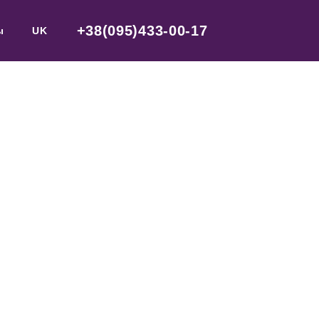
+38(095)433-00-17
ы
UK
КЦИЯ К