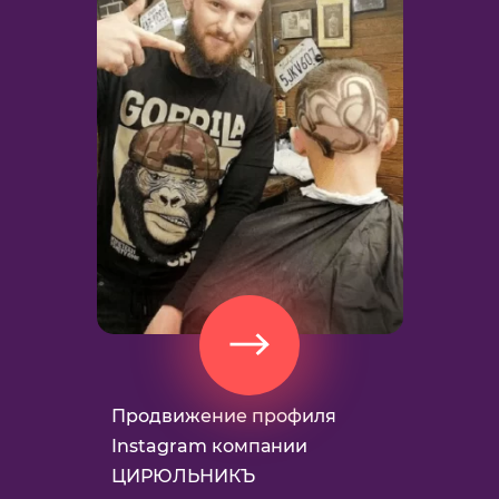
Family H
3+ тыс.
ц
подписч
иля
Продвижение профиля
и
Instagram компании
ЦИРЮЛЬНИКЪ