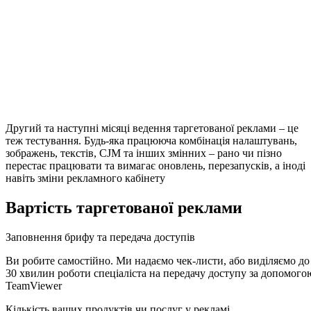
Другий та наступні місяці ведення таргетованої реклами – це
теж тестування. Будь-яка працююча комбінація налаштувань,
зображень, текстів, CJM та інших змінних – рано чи пізно
перестає працювати та вимагає оновлень, перезапусків, а іноді
навіть зміни рекламного кабінету
Вартість таргетованої реклами
Заповнення брифу та передача доступів
Ви робите самостійно. Ми надаємо чек-листи, або виділяємо до
30 хвилин роботи спеціаліста на передачу доступу за допомого
TeamViewer
Кількість ваших продуктів чи послуг у рекламі