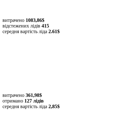
витрачено
1083,86$
відстежених лідів
415
середня вартість ліда
2.61$
витрачено
361,98$
отримано
127 лідів
середня вартість ліда
2,85$