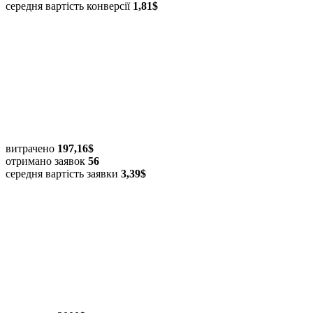
середня вартість конверсії
1,81$
витрачено
197,16$
отримано заявок
56
середня вартість заявки
3,39$