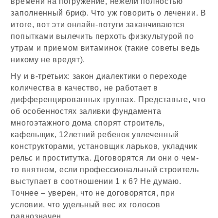
времени на погружение, нежели полностью
заполненный бриф. Что уж говорить о лечении. В
итоге, вот эти онлайн-потуги заканчиваются
попытками вылечить перхоть физкультурой по
утрам и приемом витаминок (такие советы ведь
никому не вредят).
Ну и в-третьих: закон диалектики о переходе
количества в качество, не работает в
дифференцированных группах. Представьте, что
об особенностях заливки фундамента
многоэтажного дома спорят строитель,
кафельщик, 12летний ребенок увлеченный
конструкторами, установщик ларьков, укладчик
рельс и проститутка. Договорятся ли они о чем-
то внятном, если профессиональный строитель
выступает в соотношении 1 к 6? Не думаю.
Точнее – уверен, что не договорятся, при
условии, что удельный вес их голосов
равнозначен.