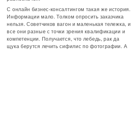
С онлайн бизнес-консалтингом такая же история.
Информации мало. Толком опросить заказчика
нельзя. Советчиков вагон и маленькая тележка, и
все они разные с точки зрения квалификации и
компетенции. Получается, что лебедь, рак да
щука берутся лечить сифилис по фотографии. А
воз сами знаете где.
Подведем итоги: если вы собственник – либо
сами станьте хорошим маркетологом (это будет и
правильнее, и дешевле, правда – не быстро),
либо наймите профессионала, которому
доверяете. Не участвуйте в аттракционах
ментальной щедрости – в бизнес-машине
слишком много мелких деталей, которыми нельзя
пренебрегать. Если же вы онлайн-консалтер и ни
за какие коврижки не хотите “умывать руки” –
пишите заказчику в личку и идите вглубь