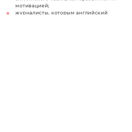
мотивацией;
журналисты, которым английский
может пригодится в работе;
инвесторы-женщины и инвесторы-
мужчины (кстати, эта аудитория на
протяжение всего периода давала
самые лучшие результаты);
lookalike-аудитория.
Лучше всего отработала аудитория
инвесторов (мужчины и женщины). А вот
аудитория журналистов дала плохой
отклик.
Занятые люди, которые активно ведут
бизнес, проводят встречи, ездят в
командировки и не привязаны к работе с